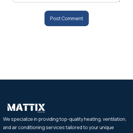
We specialize in providing top-quality heating, ventilation,
and air conditioning services tailored to your unique