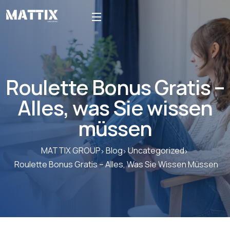
Roulette Bonus Gratis –
Alles, was Sie wissen
müssen
MATTIX GROUP
Blog
Uncategorized
Roulette Bonus Gratis – Alles, Was Sie Wissen Müssen