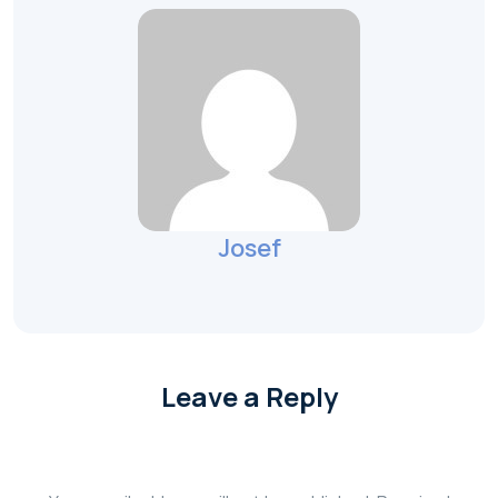
Josef
Leave a Reply