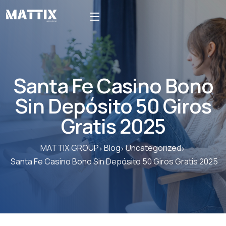
Santa Fe Casino Bono
Sin Depósito 50 Giros
Gratis 2025
MATTIX GROUP
Blog
Uncategorized
Santa Fe Casino Bono Sin Depósito 50 Giros Gratis 2025