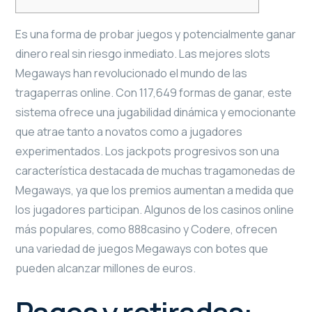
Es una forma de probar juegos y potencialmente ganar
dinero real sin riesgo inmediato. Las mejores slots
Megaways han revolucionado el mundo de las
tragaperras online. Con 117,649 formas de ganar, este
sistema ofrece una jugabilidad dinámica y emocionante
que atrae tanto a novatos como a jugadores
experimentados. Los jackpots progresivos son una
característica destacada de muchas tragamonedas de
Megaways, ya que los premios aumentan a medida que
los jugadores participan. Algunos de los casinos online
más populares, como 888casino y Codere, ofrecen
una variedad de juegos Megaways con botes que
pueden alcanzar millones de euros.