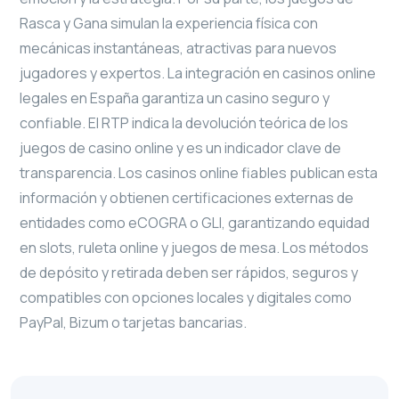
Rasca y Gana simulan la experiencia física con
mecánicas instantáneas, atractivas para nuevos
jugadores y expertos. La integración en casinos online
legales en España garantiza un casino seguro y
confiable. El RTP indica la devolución teórica de los
juegos de casino online y es un indicador clave de
transparencia. Los casinos online fiables publican esta
información y obtienen certificaciones externas de
entidades como eCOGRA o GLI, garantizando equidad
en slots, ruleta online y juegos de mesa. Los métodos
de depósito y retirada deben ser rápidos, seguros y
compatibles con opciones locales y digitales como
PayPal, Bizum o tarjetas bancarias.