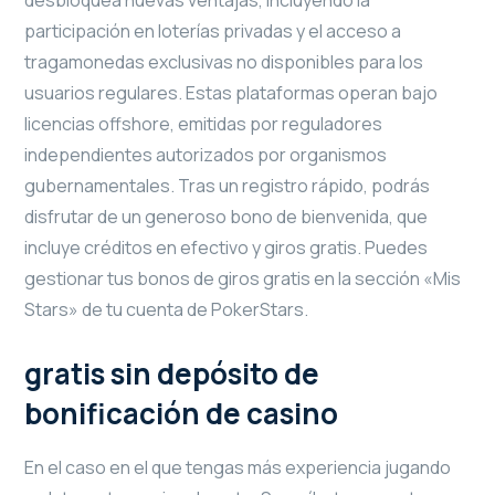
desbloquea nuevas ventajas, incluyendo la
participación en loterías privadas y el acceso a
tragamonedas exclusivas no disponibles para los
usuarios regulares. Estas plataformas operan bajo
licencias offshore, emitidas por reguladores
independientes autorizados por organismos
gubernamentales. Tras un registro rápido, podrás
disfrutar de un generoso bono de bienvenida, que
incluye créditos en efectivo y giros gratis. Puedes
gestionar tus bonos de giros gratis en la sección «Mis
Stars» de tu cuenta de PokerStars.
gratis sin depósito de
bonificación de casino
En el caso en el que tengas más experiencia jugando