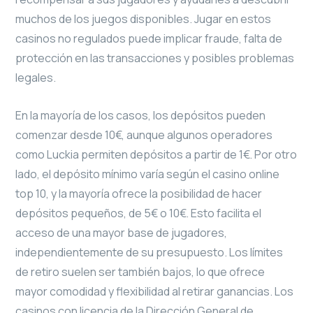
muchos de los juegos disponibles. Jugar en estos
casinos no regulados puede implicar fraude, falta de
protección en las transacciones y posibles problemas
legales.
En la mayoría de los casos, los depósitos pueden
comenzar desde 10€, aunque algunos operadores
como Luckia permiten depósitos a partir de 1€. Por otro
lado, el depósito mínimo varía según el casino online
top 10, y la mayoría ofrece la posibilidad de hacer
depósitos pequeños, de 5€ o 10€. Esto facilita el
acceso de una mayor base de jugadores,
independientemente de su presupuesto. Los límites
de retiro suelen ser también bajos, lo que ofrece
mayor comodidad y flexibilidad al retirar ganancias. Los
casinos con licencia de la Dirección General de